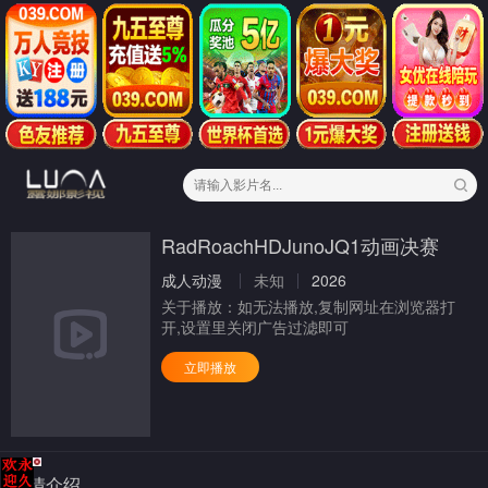
RadRoachHDJunoJQ1动画决赛
成人动漫
未知
2026
关于播放：
如无法播放,复制网址在浏览器打
开,设置里关闭广告过滤即可
立即播放
剧情介绍