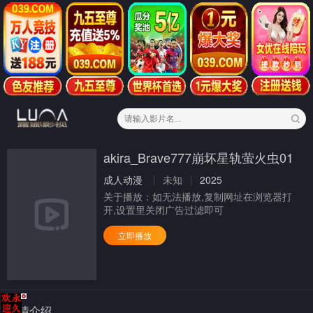
akira_Brave777崩坏星轨萤火虫01
成人动漫
未知
2025
关于播放：
如无法播放,复制网址在浏览器打
开,设置里关闭广告过滤即可
立即播放
剧情介绍